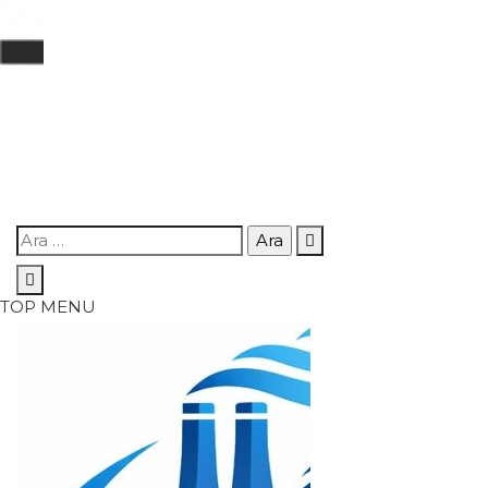
Skip
Arama:
to
content
TOP MENU