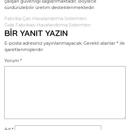
çalışan güvenliği sağlanmaktadır. Böylece
sürdürülebilir üretim desteklenmektedir.
YAZI
Fabrika Çatı Havalandırma Sistemleri
Gıda Fabrikası Havalandırma Sistemleri
GEZINMESI
BIR YANIT YAZIN
E-posta adresiniz yayınlanmayacak.
Gerekli alanlar
*
ile
işaretlenmişlerdir
Yorum
*
Ad
*